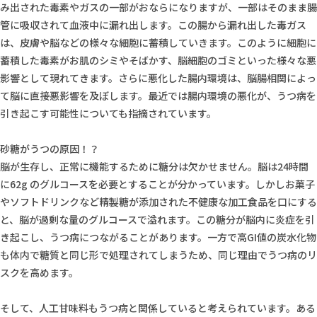
み出された毒素やガスの一部がおならになりますが、一部はそのまま腸
管に吸収されて血液中に漏れ出します。この腸から漏れ出した毒ガス
は、皮膚や脳などの様々な細胞に蓄積していきます。このように細胞に
蓄積した毒素がお肌のシミやそばかす、脳細胞のゴミといった様々な悪
影響として現れてきます。さらに悪化した腸内環境は、脳腸相関によっ
て脳に直接悪影響を及ぼします。最近では腸内環境の悪化が、うつ病を
引き起こす可能性についても指摘されています。
砂糖がうつの原因！？
脳が生存し、正常に機能するために糖分は欠かせません。脳は24時間
に62g のグルコースを必要とすることが分かっています。しかしお菓子
やソフトドリンクなど精製糖が添加された不健康な加工食品を口にする
と、脳が過剰な量のグルコースで溢れます。この糖分が脳内に炎症を引
き起こし、うつ病につながることがあります。一方で高GI値の炭水化物
も体内で糖質と同じ形で処理されてしまうため、同じ理由でうつ病のリ
スクを高めます。
そして、人工甘味料もうつ病と関係していると考えられています。ある