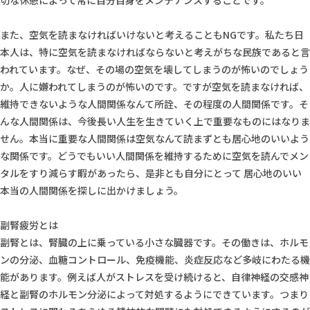
切な休憩によって常に自分自身をメンテナンスすることです。
また、空気を読まなければいけないと考えることもNGです。私たち日
本人は、特に空気を読まなければならないと考えがちな民族であると言
われています。なぜ、その場の空気を壊してしまうのが怖いのでしょう
か。人に嫌われてしまうのが怖いのです。ですが空気を読まなければ、
維持できないような人間関係なんて所詮、その程度の人間関係です。そ
んな人間関係は、今後長い人生を生きていく上で重要なものにはなりま
せん。本当に重要な人間関係は空気なんて読まずとも居心地のいいよう
な関係です。どうでもいい人間関係を維持するために空気を読んでメン
タルをすり減らす暇があったら、是非とも自分にとって 居心地のいい
本当の人間関係を探しに出かけましょう。
副腎疲労とは
副腎とは、腎臓の上に乗っている小さな臓器です。その働きは、ホルモ
ンの分泌、血糖コントロール、免疫機能、炎症反応など多岐にわたる機
能があります。例えば人がストレスを受け続けると、自律神経の交感神
経と副腎のホルモン分泌によって対処するようにできています。つまり