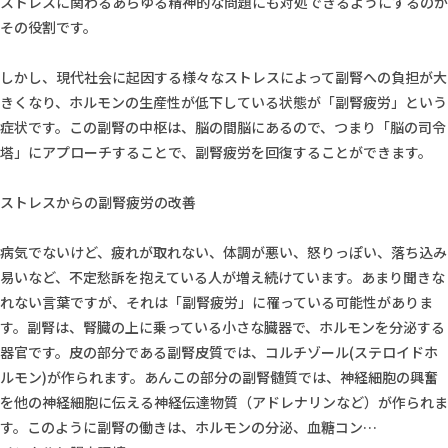
ストレスに関わるあらゆる精神的な問題にも対処できるようにするのが
その役割です。
しかし、現代社会に起因する様々なストレスによって副腎への負担が大
きくなり、ホルモンの生産性が低下している状態が「副腎疲労」という
症状です。この副腎の中枢は、脳の間脳にあるので、つまり「脳の司令
塔」にアプローチすることで、副腎疲労を回復することができます。
ストレスからの副腎疲労の改善
病気でないけど、疲れが取れない、体調が悪い、怒りっぽい、落ち込み
易いなど、不定愁訴を抱えている人が増え続けています。あまり聞きな
れない言葉ですが、それは「副腎疲労」に罹っている可能性がありま
す。副腎は、腎臓の上に乗っている小さな臓器で、ホルモンを分泌する
器官です。皮の部分である副腎皮質では、コルチゾール(ステロイドホ
ルモン)が作られます。あんこの部分の副腎髄質では、神経細胞の興奮
を他の神経細胞に伝える神経伝達物質（アドレナリンなど）が作られま
す。このように副腎の働きは、ホルモンの分泌、血糖コン…