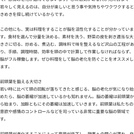
若々しく見えるのは、自分が楽しいと思う事や気持ちやワクワクすると
きめきを探し続けているからです。
この他にも、実は料理をすることが脳を活性化することが分かっていま
す。食材を選んで分量を決める、素材を洗う、野菜の皮を剥き適当な大
きさに切る、炒める、煮込む、調味料で味を整えるなど沢山の工程があ
り、手順、調理時間、効率を頭の中で計算して作業しなければならず、
脳がフル稼働します。ぜひ料理をして脳の老化を防ぐことをオススメし
ます。
前頭葉を鍛える大切さ
若い時に比べて頭の回転が落ちてきたと感じる、脳の老化が気になり始
めたら、脳の萎縮が加速しているかも知れません。脳の萎縮は前頭葉か
ら始まり、加齢ともにその萎縮は加速していきます。前頭葉は私たちの
意欲や感情のコントロールなどを司っている非常に重要な脳の領域で
す。
前頭葉が老化することによって意欲が低下し、物事への関心が薄れ、自