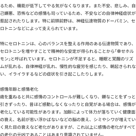
るため、機能が低下してやる気がなくなります。また不安、悲しみ、自
己嫌悪、恐怖などの感情も司っているため、不安などの自律神経症状が
惹起されたりします。特に前頭前野は、神経伝達物質のドーパミン、セ
ロトニンなどによって支えられています。
特にセロトニンは、心のバランスを整える作用のある伝達物質であり、
セロトニンを増やすことで精神的な安定が得られることから｢幸せホル
モン｣と呼ばれています。セロトニンが不足すると、睡眠と覚醒のリズ
ムが乱れる、自律神経が乱れ、慢性的な疲労を感じたり、朝起きられな
い、イライラするなどの症状を引き起こしたりします。
感情年齢と感情老化
歳を重ねると共に感情のコントロールが難しくなり、嫌なことをずっと
引きずったり、昔ほど感動しなくなったりと自覚がある場合は、感情が
老化している可能性があります。加齢によって体力が落ちていく健康面
の衰え、名前が思い浮かばないなどの脳の衰え、シミやシワが増えてい
く見た目の衰えなど老化がありますが、これ以上に感情の老化がすべて
の老化の元凶であることはあまり意識されていません。