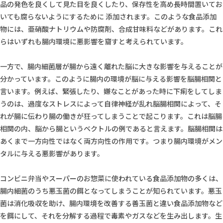
品の発色を良くして見た目を良くしたり、保存性を高め長時間置いてお
いても腐らないようにするために 添加されます。このような食品添加
物には、亜硝酸ナトリウムや防腐剤、合成甘味料などがあります。これ
らはいずれも腸内環境に悪影響を齎すと考えられています。
一方で、腸内細菌層が腸から遠く離れた脳に大きな影響を与えることが
分かっています。このように腸内の環境が脳に与える影響を脳腸相関と
言います。例えば、緊張したり、嫌なことがあった時に下痢をしてしま
うのは、過度なストレスによって自律神経が乱れ脳腸相関によって、そ
れが腸に伝わり腸の働きが狂ってしまうことで起こります。これは脳腸
相関の内、脳から腸というベクトルの例であると言えます。脳腸相関は
あくまで一方向性ではなく両方向性の作用です。つまり腸内環境がメン
タルに与える悪影響があります。
コンビニ弁当やスーパーのお惣菜に使われている食品添加物の多くは、
腸内細菌のうち悪玉菌の餌となってしまうことが知られています。悪玉
菌は消化吸収を助け、腸内環境を改善する善玉菌と違い食品添加物など
を餌にして、それを分解する過程で毒素やガスなどを生み出します。生