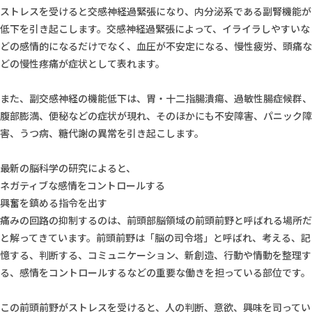
ストレスを受けると交感神経過緊張になり、内分泌系である副腎機能が
低下を引き起こします。交感神経過緊張によって、イライラしやすいな
どの感情的になるだけでなく、血圧が不安定になる、慢性疲労、頭痛な
どの慢性疼痛が症状として表れます。
また、副交感神経の機能低下は、胃・十二指腸潰瘍、過敏性腸症候群、
腹部膨満、便秘などの症状が現れ、そのほかにも不安障害、パニック障
害、うつ病、糖代謝の異常を引き起こします。
最新の脳科学の研究によると、
ネガティブな感情をコントロールする
興奮を鎮める指令を出す
痛みの回路の抑制するのは、前頭部脳領域の前頭前野と呼ばれる場所だ
と解ってきています。前頭前野は「脳の司令塔」と呼ばれ、考える、記
憶する、判断する、コミュニケーション、新創造、行動や情動を整理す
る、感情をコントロールするなどの重要な働きを担っている部位です。
この前頭前野がストレスを受けると、人の判断、意欲、興味を司ってい