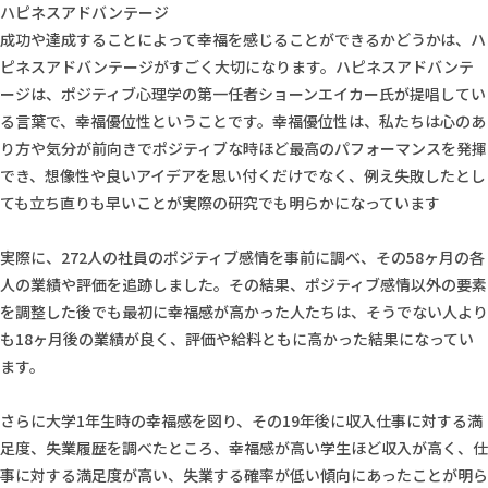
ハピネスアドバンテージ
成功や達成することによって幸福を感じることができるかどうかは、ハ
ピネスアドバンテージがすごく大切になります。ハピネスアドバンテ
ージは、ポジティブ心理学の第一任者ショーンエイカー氏が提唱してい
る言葉で、幸福優位性ということです。幸福優位性は、私たちは心のあ
り方や気分が前向きでポジティブな時ほど最高のパフォーマンスを発揮
でき、想像性や良いアイデアを思い付くだけでなく、例え失敗したとし
ても立ち直りも早いことが実際の研究でも明らかになっています
実際に、272人の社員のポジティブ感情を事前に調べ、その58ヶ月の各
人の業績や評価を追跡しました。その結果、ポジティブ感情以外の要素
を調整した後でも最初に幸福感が高かった人たちは、そうでない人より
も18ヶ月後の業績が良く、評価や給料ともに高かった結果になってい
ます。
さらに大学1年生時の幸福感を図り、その19年後に収入仕事に対する満
足度、失業履歴を調べたところ、幸福感が高い学生ほど収入が高く、仕
事に対する満足度が高い、失業する確率が低い傾向にあったことが明ら