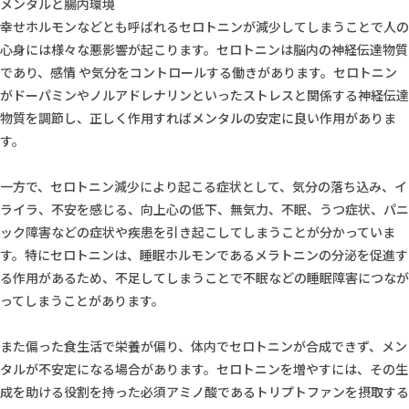
メンタルと腸内環境
幸せホルモンなどとも呼ばれるセロトニンが減少してしまうことで人の
心身には様々な悪影響が起こります。セロトニンは脳内の神経伝達物質
であり、感情 や気分をコントロールする働きがあります。セロトニン
がドーパミンやノルアドレナリンといったストレスと関係する神経伝達
物質を調節し、正しく作用すればメンタルの安定に良い作用がありま
す。
一方で、セロトニン減少により起こる症状として、気分の落ち込み、イ
ライラ、不安を感じる、向上心の低下、無気力、不眠、うつ症状、パニ
ック障害などの症状や疾患を引き起こしてしまうことが分かっていま
す。特にセロトニンは、睡眠ホルモンであるメラトニンの分泌を促進す
る作用があるため、不足してしまうことで不眠などの睡眠障害につなが
ってしまうことがあります。
また偏った食生活で栄養が偏り、体内でセロトニンが合成できず、メン
タルが不安定になる場合があります。セロトニンを増やすには、その生
成を助ける役割を持った必須アミノ酸であるトリプトファンを摂取する