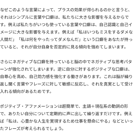
なぜこのような言葉によって、プラスの効果が得られるのかと言うと、
それはシンプルに言葉や口癖は、私たちに大きな影響を与えるからで
す。例えば私たちがいつも使っている言葉や口癖は、自己認識と自己イ
メージに大きな影響を与えます。例えば「私はいつもミスをするダメな
人間だ」「私は何をやったってダメなんだ」という口癖をあなたが持っ
ていると、それが自分自身を否定的に見る傾向を強めてしまいます。
さらにネガティブな口癖を持っていると脳の中でネガティブな思考パタ
ーンが強化されてしまいます。逆に自分に対するポジティブな口癖は、
自尊心を高め、自己効力感を強化する働きがあります。これは脳が繰り
返し聞く言葉やフレーズに対して敏感に反応し、それを真実として受け
入れる傾向があるためです。
ポジティブ・アファメーションは超簡単で、主語＋現在系の動詞の形
で、ありたい自分について定期的に声に出して繰り返すだけです。例え
ば「私は、心豊かな人生を実現するため仕事を懸命にやる」などといっ
たフレーズが考えられるでしょう。