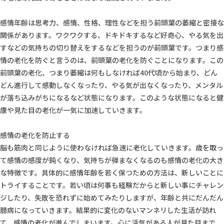
感情年齢は思考力、感情、性格、理性などを担う前頭葉の萎縮と密接な
関係があります。ワクワクする、ドキドキするなど好奇心、やる気を出
すなどの気持ちの切り替えをするなどを担うのが前頭葉です。つまり感
情の老化を防ぐと言うのは、前頭葉の老化を防ぐことになります。この
前頭葉の老化、つまり萎縮は何もしなければ40代頃から始まり、どん
どん進行して感動しなくなったり、やる気が出なくなったり、メンタル
が落ち込みがちになるなど状態になります。このような状態になると健
康や見た目の老化が一気に加速していきます。
感情の老化を防止する
脳も筋肉と同じように使わなければ急速に老化していきます。歳を取っ
て感情の感度が鈍くなり、気持ちが弾まなくなるのも感情の老化の大き
な特徴です。具体的に感情年齢を若く保つための方法は、新しいことに
トライすることです。若い頃は何事も経験だからと新しい事にチャレン
ジしたり、失敗を恐れずに始めてみたりしますが、年齢と共にだんだん
臆病になっていきます。結果的に変化のないマンネリした生活が訪れ
て、感情の老化が進んでしまいます。心に活気がある人が見た目まで