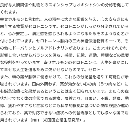
良好な人間関係や動物とのスキンシップもオキシトシンの分泌を促して
くれます。
幸せホルモンと言われ、人の精神に大きな影響を与え、心の安らぎにも
関与する物質がセロトニンです。セロトニンがしっかり分泌されている
と、心が安定し、満足感を感じられるようになるためそのような別名が
付けられています。セロトニンは脳内の三大神経伝達物質の一つで、そ
の他にドーパミンとノルアドレナリンがあります。この3つはそれぞれ
影響し合いながらバランスを保ち、感情、記憶、運動、睡眠などの重要
な役割を担っています。幸せホルモンのセロトニンは、人生を豊かにし
て幸せな人生を送るために欠かせないものです。セロト…
また、頭の鍼が脳幹に働きかけて、これらの分泌量を増やす可能性が示
唆されています。国内外問わず、薬が効かない心の病（うつ病など）に
も鍼灸治療に効果があるということは広く知られています。また心の症
状だけでなく体の症状である頭痛、肩首こり、目まい、不眠、頭痛、動
悸、疲れやすさなど症状などにも科学的根拠に基づいた効果検証が進め
られており、薬で対応できない症状への代替治療としても様々な国で活
用されています（NIH：米国国立衛生研究所）。