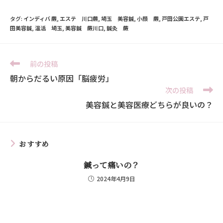
タグ:
インディバ 蕨
,
エステ 川口蕨
,
埼玉 美容鍼
,
小顔 蕨
,
戸田公園エステ
,
戸
田美容鍼
,
温活 埼玉
,
美容鍼 蕨川口
,
鍼灸 蕨
前の投稿
朝からだるい原因「脳疲労」
次の投稿
美容鍼と美容医療どちらが良いの？
おすすめ
鍼って痛いの？
2024年4月9日