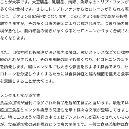
ことが大事です。大豆製品、乳製品、肉類、魚類なのトリプトファンが
多く含む食材です。さらにトリプトファンからセロトニンが作られる際
には、ビタミンB 6が必要になります。このビタミンB6は食事からも摂
取できますが、その多くは腸内細菌により合成されます。つまり腸内環
境が悪化し、腸内細菌の働きが悪くなるとセロトニンがうまく合成され
なくなります。
また、自律神経とも関連が深い腸内環境は、強いストレスなどで自律神
経の乱れが生じると、そのまま腸の調子も悪くなり、セロトニンの低下
を誘発します。腸はメンタルにも大きな影響をおよぼす臓器であり、セ
ロトニンを分泌しやすくするためには自律神経と腸内細菌を整える食事
を意識しすることが大切です。
メンタルと食品添加物
食品添加物が過剰に添加された食品を超加工食品と言います。最近では
超加工食品とメンタル疾患の関連性を示す様々な文献が登場してきまし
た。特にこのような研究の中でエビデンスレベルが高いとされているの
が、食品添加物の過剰摂取とうつ病の関係です。一般に食品添加物は食