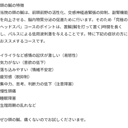
頭の鍼の特徴
当院の頭の鍼は、前頭前野の活性化、交感神経過緊張の抑制、副腎機能
を向上させる、脳内物質分泌の促進ために行います。そのため「究極の
ヘッドスパ」コースのポイントは、置鍼(鍼を打って置く)時間を長く
し、パルスによる低周波刺激を与えることです。特に下記の症状の方に
おススメするコースです。
イライラなど感情の起伏が激しい（易怒性）
気力がない（意欲の低下）
落ち込みやすい（情緒不安定）
疲労感（脱抑制）
集中力、思考、判断力の低下（注意障害）
慢性頭痛
睡眠障害
生理周期の乱れなど
ぜひ頭の鍼、痛くないのでお試しくださいませ。