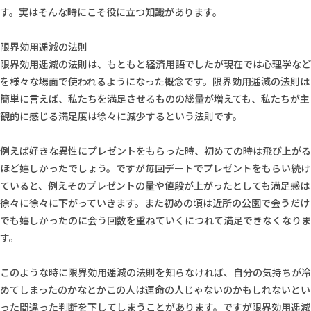
す。実はそんな時にこそ役に立つ知識があります。
限界効用逓減の法則
限界効用逓減の法則は、もともと経済用語でしたが現在では心理学など
を様々な場面で使われるようになった概念です。限界効用逓減の法則は
簡単に言えば、私たちを満足させるものの総量が増えても、私たちが主
観的に感じる満足度は徐々に減少するという法則です。
例えば好きな異性にプレゼントをもらった時、初めての時は飛び上がる
ほど嬉しかったでしょう。ですが毎回デートでプレゼントをもらい続け
ていると、例えそのプレゼントの量や値段が上がったとしても満足感は
徐々に徐々に下がっていきます。また初めの頃は近所の公園で会うだけ
でも嬉しかったのに会う回数を重ねていくにつれて満足できなくなりま
す。
このような時に限界効用逓減の法則を知らなければ、自分の気持ちが冷
めてしまったのかなとかこの人は運命の人じゃないのかもしれないとい
った間違った判断を下してしまうことがあります。ですが限界効用逓減