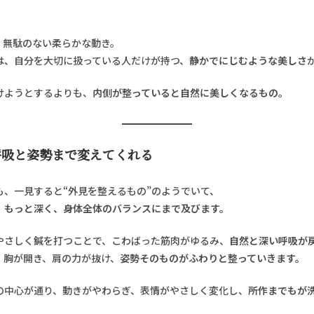
、無駄のない柔らかな動き。
は、自分を大切に扱っている人だけが持つ、
静かでにじむような美しさ
けようとするよりも、
内側が整っていると自然に美しくなるもの。
呼吸と姿勢まで変えてくれる
も、一見すると“外見を整えるもの”のようでいて、
、
もっと深く、身体全体のバランスにまで及びます。
やさしく鍼を打つことで、こわばった筋肉がゆるみ、
自然と深い呼吸が
、胸が開き、肩の力が抜け、
姿勢そのものがふわりと整っていきます。
の中心が通り、動きがやわらぎ、表情がやさしく変化し、
所作までもが