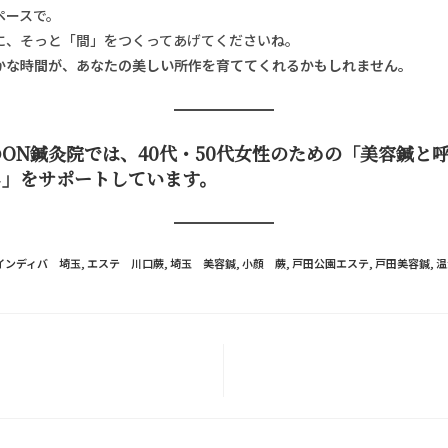
ペースで。
に、そっと「間」をつくってあげてくださいね。
かな時間が、あなたの美しい所作を育ててくれるかもしれません。
ON鍼灸院では、40代・50代女性のための「美容鍼と
し」をサポートしています。
インディバ 埼玉
,
エステ 川口蕨
,
埼玉 美容鍼
,
小顔 蕨
,
戸田公園エステ
,
戸田美容鍼
,
温