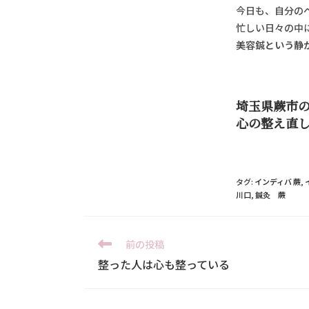
今日も、自分の
忙しい日々の中
美容鍼という静
埼玉県蕨市の
心の整え直
タグ:
インディバ 蕨
,
川口
,
鍼灸 蕨
前の投稿
整った人は心も整っている