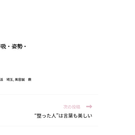
呼吸・姿勢・
活 埼玉
,
美容鍼 蕨
次の投稿
“整った人”は言葉も美しい