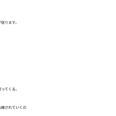
が宿ります。
戻ってくる。
洗練されていく
の