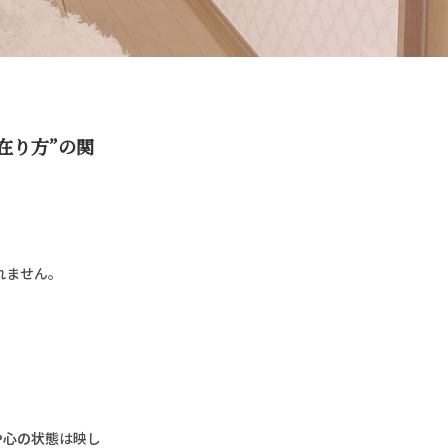
在り方”の関
れません。
や心の状態
は映し