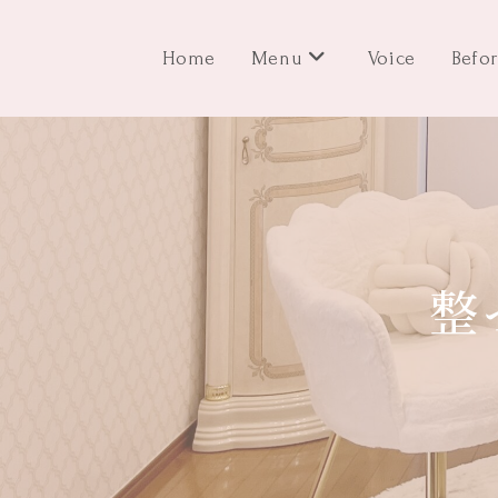
Home
Menu
Voice
Befo
整