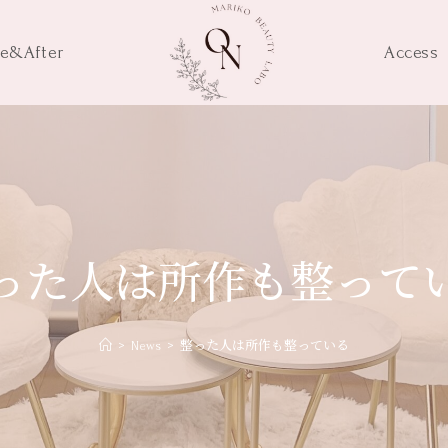
re&After
Access
った人は所作も整って
>
News
>
整った人は所作も整っている