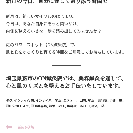
新月の今日、自分に優しく寄り添う時間を
新月は、新しいサイクルのはじまり。
今日は、あなた自身にそっと問いかけ、
内側を整える小さな一歩を踏み出してみませんか？
蕨のパワースポット【ON鍼灸院】で、
肌と心をゆっくりと育てる時間
をご用意してお待ちしています。
埼玉県蕨市のON鍼灸院では、美容鍼灸を通して、
心と肌のリズムを整えるお手伝いをしています。
タグ:
インディバ 蕨
,
インディバ 埼玉
,
エステ 川口蕨
,
埼玉 美容鍼
,
小顔 蕨
,
戸田公園エステ
,
戸田美容鍼
,
温活 埼玉
,
美容鍼 蕨川口
,
鍼灸 蕨
前の投稿