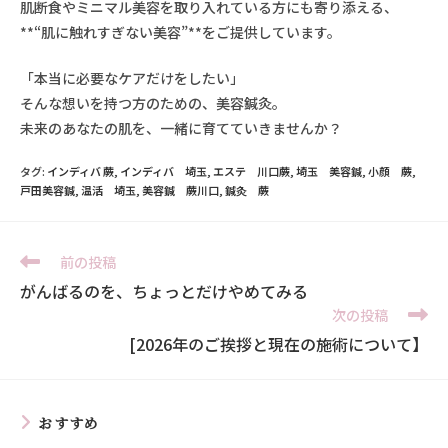
肌断食やミニマル美容を取り入れている方にも寄り添える、
**“肌に触れすぎない美容”**をご提供しています。
「本当に必要なケアだけをしたい」
そんな想いを持つ方のための、美容鍼灸。
未来のあなたの肌を、一緒に育てていきませんか？
タグ:
インディバ 蕨
,
インディバ 埼玉
,
エステ 川口蕨
,
埼玉 美容鍼
,
小顔 蕨
,
戸田美容鍼
,
温活 埼玉
,
美容鍼 蕨川口
,
鍼灸 蕨
前の投稿
がんばるのを、ちょっとだけやめてみる
次の投稿
[2026年のご挨拶と現在の施術について】
おすすめ